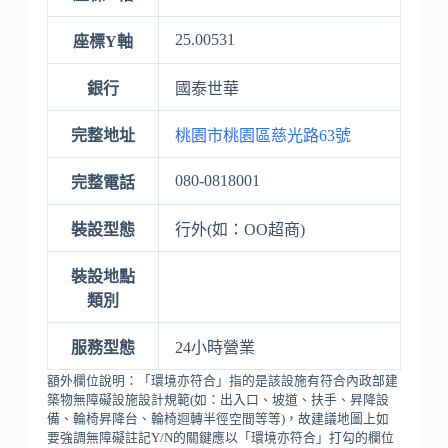
25.00531
座標Y軸
銀行
國泰世華
完整地址
桃園市桃園區慈光路63號
080-0818001
完整電話
裝設型態
行外(如：OO超商)
裝設地點
類別
服務型態
24小時營業
額外欄位說明：「環境亦符合」指的是該設施有符合內政部建
築物無障礙設施設計規範(如：出入口、坡道、扶手、昇降設
備、輪椅昇降台、輪椅迴轉半徑空間等等)，故建議地圖上如
要強調無障礙註記Y/N的關鍵應以「環境亦符合」打勾的欄位