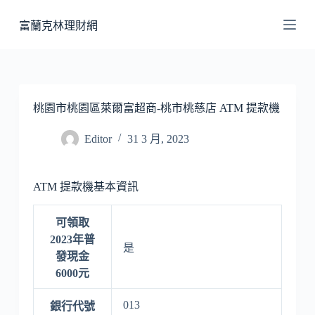
跳
富蘭克林理財網
至
主
要
內
容
桃園市桃園區萊爾富超商-桃市桃慈店 ATM 提款機
Editor
31 3 月, 2023
ATM 提款機基本資訊
可領取
2023年普
是
發現金
6000元
013
銀行代號