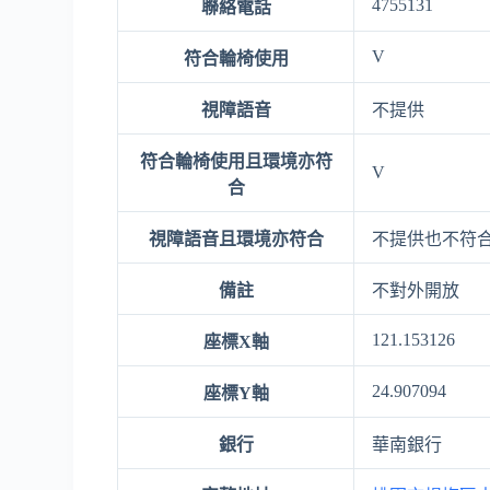
4755131
聯絡電話
V
符合輪椅使用
視障語音
不提供
符合輪椅使用且環境亦符
V
合
視障語音且環境亦符合
不提供也不符
備註
不對外開放
121.153126
座標X軸
24.907094
座標Y軸
銀行
華南銀行