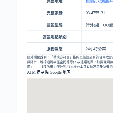
完整地址
桃園市楊梅區中
03-4755131
完整電話
裝設型態
行外(如：OO超
裝設地點類別
服務型態
24小時營業
額外欄位說明：「環境亦符合」指的是該設施有符合內政部
昇降台、輪椅迴轉半徑空間等等)，故建議地圖上如要強調無
用」、「視障語音」僅針對ATM機台本身有做高度及語音
ATM 提款機 Google 地圖