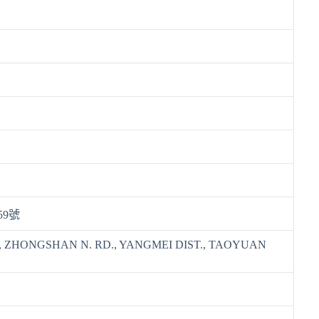
59號
 1, ZHONGSHAN N. RD., YANGMEI DIST., TAOYUAN