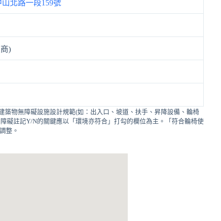
山北路一段159號
商)
建築物無障礙設施設計規範(如：出入口、坡道、扶手、昇降設備、輪椅
障礙註記Y/N的關鍵應以「環境亦符合」打勾的欄位為主。「符合輪椅使
的調整。