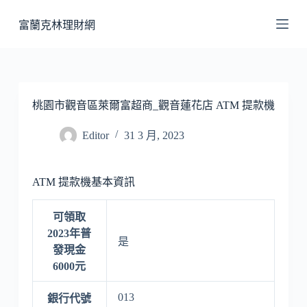
跳
富蘭克林理財網
至
主
要
內
容
桃園市觀音區萊爾富超商_觀音蓮花店 ATM 提款機
Editor
31 3 月, 2023
ATM 提款機基本資訊
可領取
2023年普
是
發現金
6000元
013
銀行代號