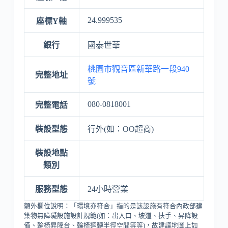
24.999535
座標Y軸
銀行
國泰世華
桃園市觀音區新華路一段940
完整地址
號
080-0818001
完整電話
裝設型態
行外(如：OO超商)
裝設地點
類別
服務型態
24小時營業
額外欄位說明：「環境亦符合」指的是該設施有符合內政部建
築物無障礙設施設計規範(如：出入口、坡道、扶手、昇降設
備、輪椅昇降台、輪椅迴轉半徑空間等等)，故建議地圖上如