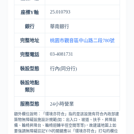
25.010793
座標Y軸
銀行
華南銀行
完整地址
桃園市觀音區中山路二段780號
03-4081731
完整電話
裝設型態
行內(同分行)
裝設地點
類別
服務型態
24小時營業
額外欄位說明：「環境亦符合」指的是該設施有符合內政部建
築物無障礙設施設計規範(如：出入口、坡道、扶手、昇降設
備、輪椅昇降台、輪椅迴轉半徑空間等等)，故建議地圖上如
要強調無障礙註記Y/N的關鍵應以「環境亦符合」打勾的欄位