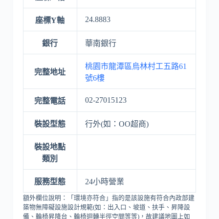
24.8883
座標Y軸
銀行
華南銀行
桃園市龍潭區烏林村工五路61
完整地址
號6樓
02-27015123
完整電話
裝設型態
行外(如：OO超商)
裝設地點
類別
服務型態
24小時營業
額外欄位說明：「環境亦符合」指的是該設施有符合內政部建
築物無障礙設施設計規範(如：出入口、坡道、扶手、昇降設
備、輪椅昇降台、輪椅迴轉半徑空間等等)，故建議地圖上如