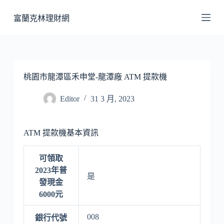
跳
富蘭克林理財網
至
主
要
內
容
桃園市龍潭區禾申堂-龍潭廠 ATM 提款機
Editor
31 3 月, 2023
ATM 提款機基本資訊
可領取
2023年普
是
發現金
6000元
008
銀行代號