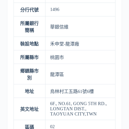
1496
分行代號
所屬銀行
華銀信維
簡稱
裝設地點
禾申堂-龍潭廠
所屬縣市
桃園市
鄉鎮縣市
龍潭區
別
地址
烏林村工五路61號6樓
6F., NO.61, GONG 5TH RD.,
LONGTAN DIST.,
英文地址
TAOYUAN CITY,TWN
02
區碼