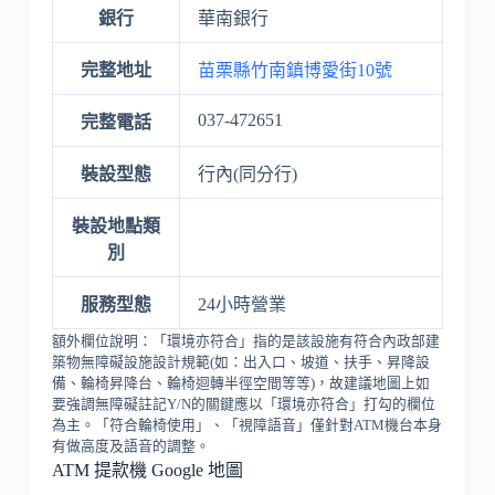
銀行
華南銀行
完整地址
苗栗縣竹南鎮博愛街10號
037-472651
完整電話
裝設型態
行內(同分行)
裝設地點類
別
服務型態
24小時營業
額外欄位說明：「環境亦符合」指的是該設施有符合內政部建
築物無障礙設施設計規範(如：出入口、坡道、扶手、昇降設
備、輪椅昇降台、輪椅迴轉半徑空間等等)，故建議地圖上如
要強調無障礙註記Y/N的關鍵應以「環境亦符合」打勾的欄位
為主。「符合輪椅使用」、「視障語音」僅針對ATM機台本身
有做高度及語音的調整。
ATM 提款機 Google 地圖