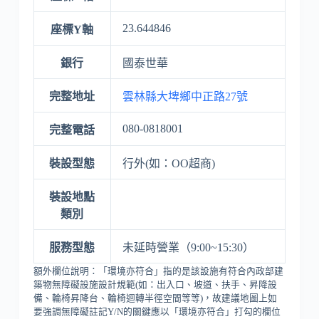
23.644846
座標Y軸
銀行
國泰世華
完整地址
雲林縣大埤鄉中正路27號
080-0818001
完整電話
裝設型態
行外(如：OO超商)
裝設地點
類別
服務型態
未延時營業（9:00~15:30）
額外欄位說明：「環境亦符合」指的是該設施有符合內政部建
築物無障礙設施設計規範(如：出入口、坡道、扶手、昇降設
備、輪椅昇降台、輪椅迴轉半徑空間等等)，故建議地圖上如
要強調無障礙註記Y/N的關鍵應以「環境亦符合」打勾的欄位