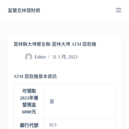
跳
富蘭克林理財網
至
主
要
內
容
雲林縣大埤鄉全聯-雲林大埤 ATM 提款機
Editor
31 3 月, 2023
ATM 提款機基本資訊
可領取
2023年普
是
發現金
6000元
013
銀行代號