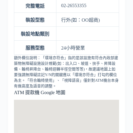
02-26553355
完整電話
裝設型態
行外(如：OO超商)
裝設地點類別
服務型態
24小時營業
額外欄位說明：「環境亦符合」指的是該設施有符合內政部建
築物無障礙設施設計規範(如：出入口、坡道、扶手、昇降設
備、輪椅昇降台、輪椅迴轉半徑空間等等)，故建議地圖上如
要強調無障礙註記Y/N的關鍵應以「環境亦符合」打勾的欄位
為主。「符合輪椅使用」、「視障語音」僅針對ATM機台本身
有做高度及語音的調整。
ATM 提款機 Google 地圖