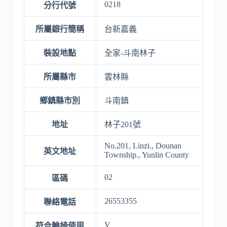
0218
分行代號
所屬銀行簡稱
台新嘉義
裝設地點
全家-斗南林子
所屬縣市
雲林縣
鄉鎮縣市別
斗南鎮
地址
林子201號
No.201, Linzi., Dounan
英文地址
Township., Yunlin County
02
區碼
26553355
聯絡電話
V
符合輪椅使用