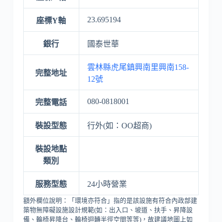
23.695194
座標Y軸
銀行
國泰世華
雲林縣虎尾鎮興南里興南158-
完整地址
12號
080-0818001
完整電話
裝設型態
行外(如：OO超商)
裝設地點
類別
服務型態
24小時營業
額外欄位說明：「環境亦符合」指的是該設施有符合內政部建
築物無障礙設施設計規範(如：出入口、坡道、扶手、昇降設
備、輪椅昇降台、輪椅迴轉半徑空間等等)，故建議地圖上如