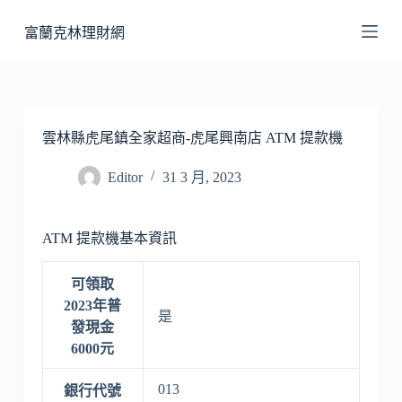
跳
富蘭克林理財網
至
主
要
內
容
雲林縣虎尾鎮全家超商-虎尾興南店 ATM 提款機
Editor
31 3 月, 2023
ATM 提款機基本資訊
可領取
2023年普
是
發現金
6000元
013
銀行代號