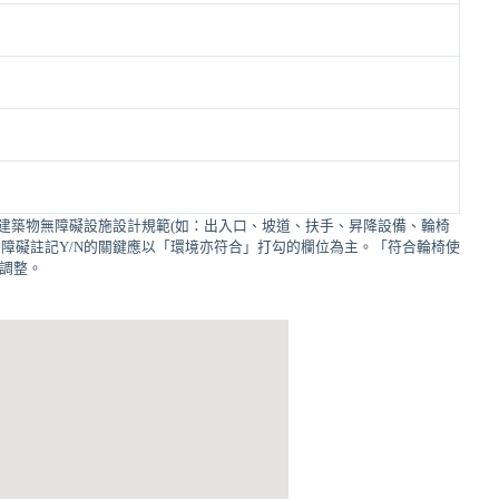
建築物無障礙設施設計規範(如：出入口、坡道、扶手、昇降設備、輪椅
障礙註記Y/N的關鍵應以「環境亦符合」打勾的欄位為主。「符合輪椅使
的調整。