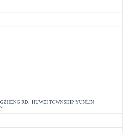
NGZHENG RD., HUWEI TOWNSHIP, YUNLIN
N