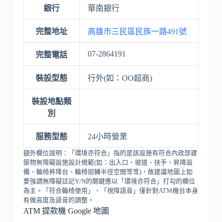
銀行
華南銀行
完整地址
高雄市三民區民族一路491號
07-2864191
完整電話
裝設型態
行外(如：OO超商)
裝設地點類
別
服務型態
24小時營業
額外欄位說明：「環境亦符合」指的是該設施有符合內政部建
築物無障礙設施設計規範(如：出入口、坡道、扶手、昇降設
備、輪椅昇降台、輪椅迴轉半徑空間等等)，故建議地圖上如
要強調無障礙註記Y/N的關鍵應以「環境亦符合」打勾的欄位
為主。「符合輪椅使用」、「視障語音」僅針對ATM機台本身
有做高度及語音的調整。
ATM 提款機 Google 地圖