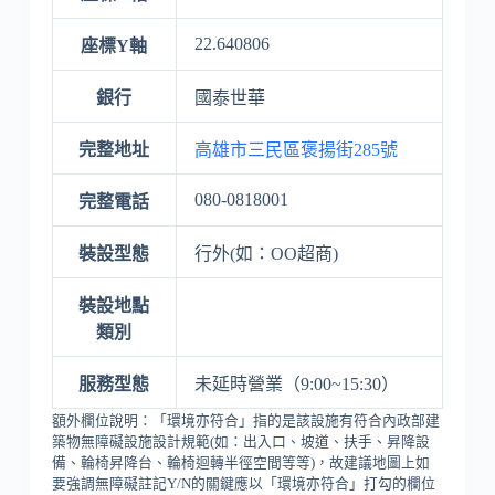
22.640806
座標Y軸
銀行
國泰世華
完整地址
高雄市三民區褒揚街285號
080-0818001
完整電話
裝設型態
行外(如：OO超商)
裝設地點
類別
服務型態
未延時營業（9:00~15:30）
額外欄位說明：「環境亦符合」指的是該設施有符合內政部建
築物無障礙設施設計規範(如：出入口、坡道、扶手、昇降設
備、輪椅昇降台、輪椅迴轉半徑空間等等)，故建議地圖上如
要強調無障礙註記Y/N的關鍵應以「環境亦符合」打勾的欄位