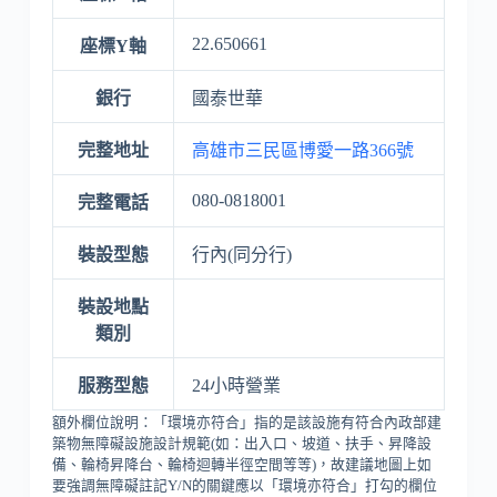
22.650661
座標Y軸
銀行
國泰世華
完整地址
高雄市三民區博愛一路366號
080-0818001
完整電話
裝設型態
行內(同分行)
裝設地點
類別
服務型態
24小時營業
額外欄位說明：「環境亦符合」指的是該設施有符合內政部建
築物無障礙設施設計規範(如：出入口、坡道、扶手、昇降設
備、輪椅昇降台、輪椅迴轉半徑空間等等)，故建議地圖上如
要強調無障礙註記Y/N的關鍵應以「環境亦符合」打勾的欄位