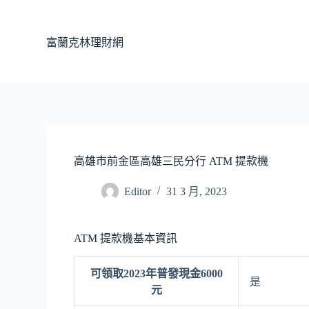
跳
至
富蘭克林理財網
主
要
內
容
高雄市前金區高雄三民分行 ATM 提款機
Editor
31 3 月, 2023
ATM 提款機基本資訊
可領取2023年普發現金6000
是
元