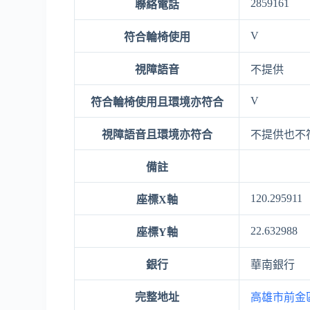
2859161
聯絡電話
V
符合輪椅使用
視障語音
不提供
V
符合輪椅使用且環境亦符合
視障語音且環境亦符合
不提供也不
備註
120.295911
座標X軸
22.632988
座標Y軸
銀行
華南銀行
完整地址
高雄市前金區