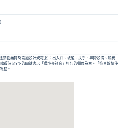
)
建築物無障礙設施設計規範(如：出入口、坡道、扶手、昇降設備、輪椅
障礙註記Y/N的關鍵應以「環境亦符合」打勾的欄位為主。「符合輪椅使
的調整。