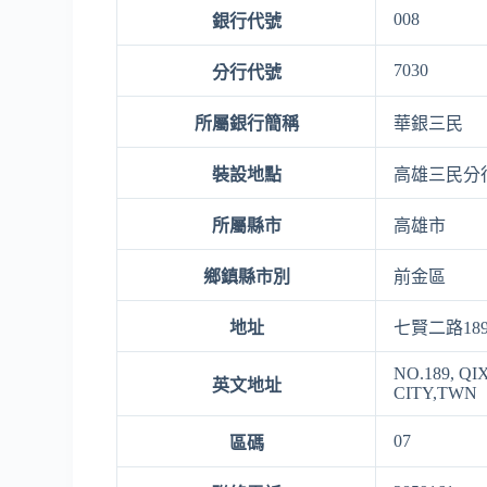
008
銀行代號
7030
分行代號
所屬銀行簡稱
華銀三民
裝設地點
高雄三民分
所屬縣市
高雄市
鄉鎮縣市別
前金區
地址
七賢二路18
NO.189, QI
英文地址
CITY,TWN
07
區碼