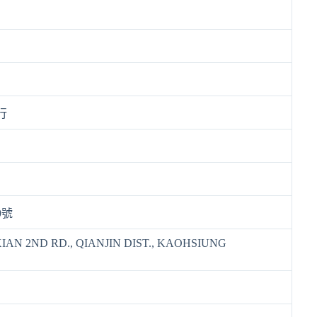
行
9號
XIAN 2ND RD., QIANJIN DIST., KAOHSIUNG