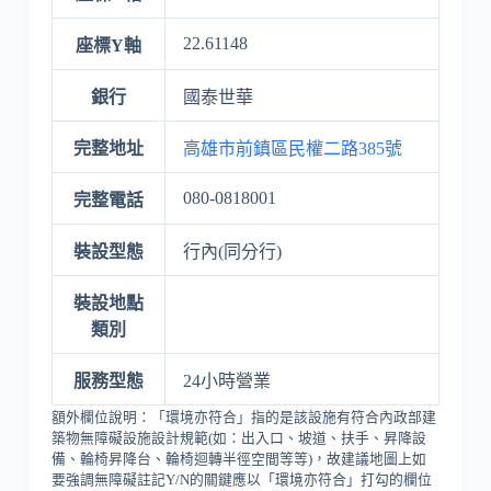
22.61148
座標Y軸
銀行
國泰世華
完整地址
高雄市前鎮區民權二路385號
080-0818001
完整電話
裝設型態
行內(同分行)
裝設地點
類別
服務型態
24小時營業
額外欄位說明：「環境亦符合」指的是該設施有符合內政部建
築物無障礙設施設計規範(如：出入口、坡道、扶手、昇降設
備、輪椅昇降台、輪椅迴轉半徑空間等等)，故建議地圖上如
要強調無障礙註記Y/N的關鍵應以「環境亦符合」打勾的欄位