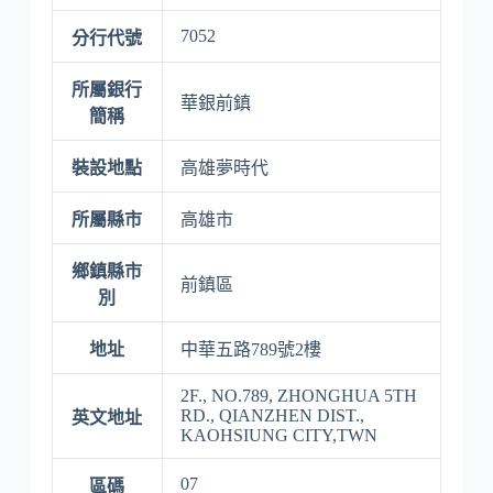
7052
分行代號
所屬銀行
華銀前鎮
簡稱
裝設地點
高雄夢時代
所屬縣市
高雄市
鄉鎮縣市
前鎮區
別
地址
中華五路789號2樓
2F., NO.789, ZHONGHUA 5TH
RD., QIANZHEN DIST.,
英文地址
KAOHSIUNG CITY,TWN
07
區碼