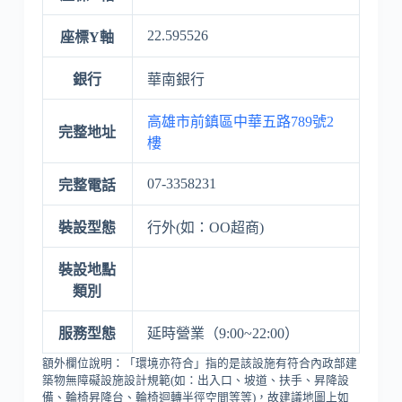
22.595526
座標Y軸
銀行
華南銀行
高雄市前鎮區中華五路789號2
完整地址
樓
07-3358231
完整電話
裝設型態
行外(如：OO超商)
裝設地點
類別
服務型態
延時營業（9:00~22:00）
額外欄位說明：「環境亦符合」指的是該設施有符合內政部建
築物無障礙設施設計規範(如：出入口、坡道、扶手、昇降設
備、輪椅昇降台、輪椅迴轉半徑空間等等)，故建議地圖上如