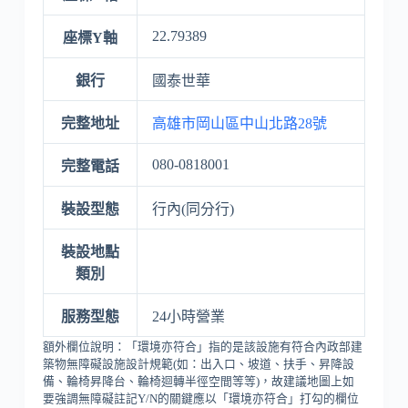
22.79389
座標Y軸
銀行
國泰世華
完整地址
高雄市岡山區中山北路28號
080-0818001
完整電話
裝設型態
行內(同分行)
裝設地點
類別
服務型態
24小時營業
額外欄位說明：「環境亦符合」指的是該設施有符合內政部建
築物無障礙設施設計規範(如：出入口、坡道、扶手、昇降設
備、輪椅昇降台、輪椅迴轉半徑空間等等)，故建議地圖上如
要強調無障礙註記Y/N的關鍵應以「環境亦符合」打勾的欄位