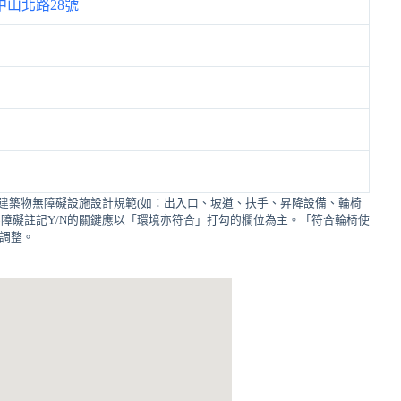
山北路28號
建築物無障礙設施設計規範(如：出入口、坡道、扶手、昇降設備、輪椅
障礙註記Y/N的關鍵應以「環境亦符合」打勾的欄位為主。「符合輪椅使
的調整。