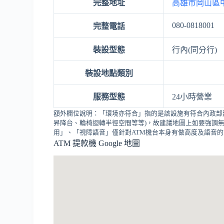
完整地址
高雄市岡山區中
080-0818001
完整電話
裝設型態
行內(同分行)
裝設地點類別
服務型態
24小時營業
額外欄位說明：「環境亦符合」指的是該設施有符合內政部
昇降台、輪椅迴轉半徑空間等等)，故建議地圖上如要強調無
用」、「視障語音」僅針對ATM機台本身有做高度及語音
ATM 提款機 Google 地圖