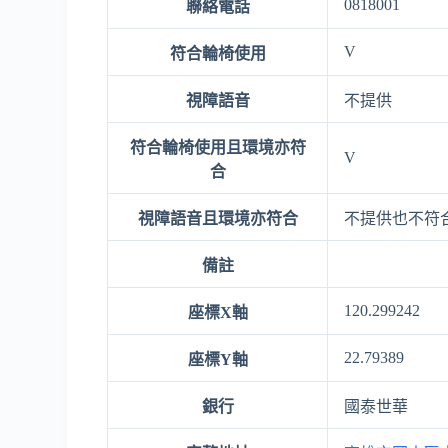
0818001
聯絡電話
V
符合輪椅使用
視障語音
不提供
符合輪椅使用且環境亦符
V
合
視障語音且環境亦符合
不提供也不符
備註
120.299242
座標X軸
22.79389
座標Y軸
銀行
國泰世華