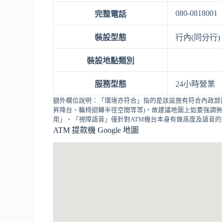
080-0818001
完整電話
裝設型態
行內(同分行)
裝設地點類別
服務型態
24小時營業
額外欄位說明：「環境亦符合」指的是該設施有符合內政部
昇降台、輪椅迴轉半徑空間等等)，故建議地圖上如要強調無
用」、「視障語音」僅針對ATM機台本身有做高度及語音
ATM 提款機 Google 地圖