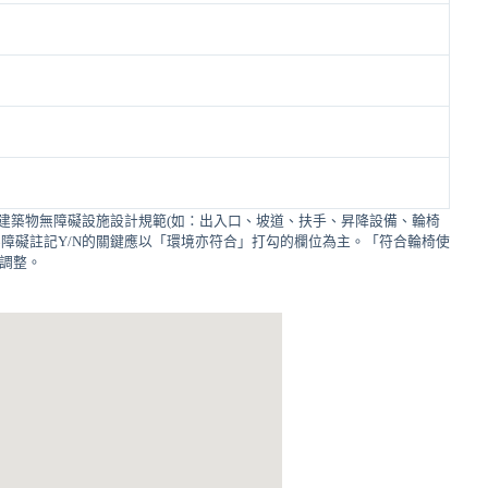
建築物無障礙設施設計規範(如：出入口、坡道、扶手、昇降設備、輪椅
障礙註記Y/N的關鍵應以「環境亦符合」打勾的欄位為主。「符合輪椅使
的調整。