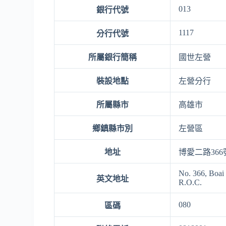
013
銀行代號
1117
分行代號
所屬銀行簡稱
國世左營
裝設地點
左營分行
所屬縣市
高雄市
鄉鎮縣市別
左營區
地址
博愛二路366
No. 366, Boai
英文地址
R.O.C.
080
區碼