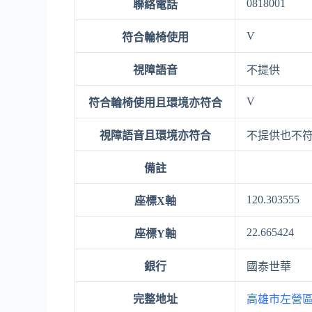
0818001
聯絡電話
V
符合輪椅使用
視障語音
不提供
V
符合輪椅使用且環境亦符合
視障語音且環境亦符合
不提供也不
備註
120.303555
座標X軸
22.665424
座標Y軸
銀行
國泰世華
完整地址
高雄市左營區