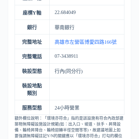
22.684049
座標Y軸
銀行
華南銀行
完整地址
高雄市左營區博愛四路166號
07-3438911
完整電話
裝設型態
行內(同分行)
裝設地點
類別
服務型態
24小時營業
額外欄位說明：「環境亦符合」指的是該設施有符合內政部建
築物無障礙設施設計規範(如：出入口、坡道、扶手、昇降設
備、輪椅昇降台、輪椅迴轉半徑空間等等)，故建議地圖上如
要強調無障礙註記Y/N的關鍵應以「環境亦符合」打勾的欄位