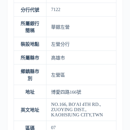
7122
分行代號
所屬銀行
華銀左營
簡稱
裝設地點
左營分行
所屬縣市
高雄市
鄉鎮縣市
左營區
別
地址
博愛四路166號
NO.166, BO'AI 4TH RD.,
ZUOYING DIST.,
英文地址
KAOHSIUNG CITY,TWN
07
區碼