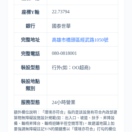
22.73794
座標Y軸
銀行
國泰世華
完整地址
高雄市橋頭區經武路1050號
080-0818001
完整電話
裝設型態
行外(如：OO超商)
裝設地點
類別
服務型態
24小時營業
額外欄位說明：「環境亦符合」指的是該設施有符合內政部建
築物無障礙設施設計規範(如：出入口、坡道、扶手、昇降設
備、輪椅昇降台、輪椅迴轉半徑空間等等)，故建議地圖上如
要強調無障礙註記Y/N的關鍵應以「環境亦符合」打勾的欄位