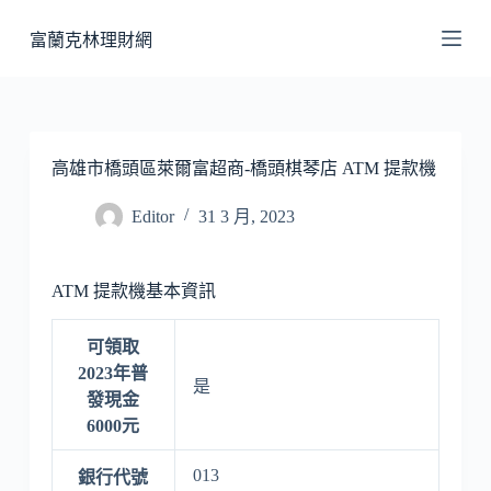
跳
富蘭克林理財網
至
主
要
內
容
高雄市橋頭區萊爾富超商-橋頭棋琴店 ATM 提款機
Editor
31 3 月, 2023
ATM 提款機基本資訊
可領取
2023年普
是
發現金
6000元
013
銀行代號