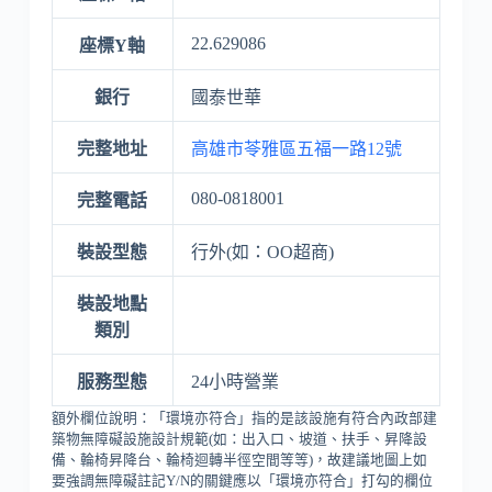
22.629086
座標Y軸
銀行
國泰世華
完整地址
高雄市苓雅區五福一路12號
080-0818001
完整電話
裝設型態
行外(如：OO超商)
裝設地點
類別
服務型態
24小時營業
額外欄位說明：「環境亦符合」指的是該設施有符合內政部建
築物無障礙設施設計規範(如：出入口、坡道、扶手、昇降設
備、輪椅昇降台、輪椅迴轉半徑空間等等)，故建議地圖上如
要強調無障礙註記Y/N的關鍵應以「環境亦符合」打勾的欄位