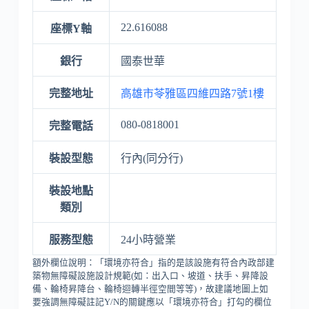
22.616088
座標Y軸
銀行
國泰世華
完整地址
高雄市苓雅區四維四路7號1樓
080-0818001
完整電話
裝設型態
行內(同分行)
裝設地點
類別
服務型態
24小時營業
額外欄位說明：「環境亦符合」指的是該設施有符合內政部建
築物無障礙設施設計規範(如：出入口、坡道、扶手、昇降設
備、輪椅昇降台、輪椅迴轉半徑空間等等)，故建議地圖上如
要強調無障礙註記Y/N的關鍵應以「環境亦符合」打勾的欄位