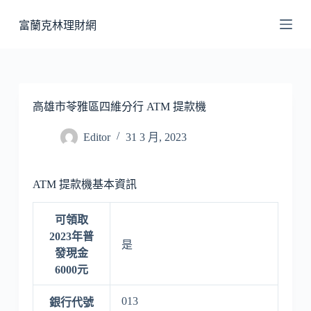
跳
富蘭克林理財網
至
主
要
內
容
高雄市苓雅區四維分行 ATM 提款機
Editor
31 3 月, 2023
ATM 提款機基本資訊
可領取
2023年普
是
發現金
6000元
013
銀行代號