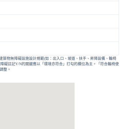
建築物無障礙設施設計規範(如：出入口、坡道、扶手、昇降設備、輪椅
障礙註記Y/N的關鍵應以「環境亦符合」打勾的欄位為主。「符合輪椅使
的調整。