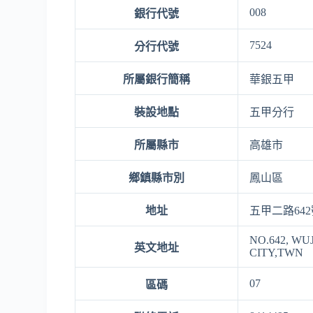
008
銀行代號
7524
分行代號
所屬銀行簡稱
華銀五甲
裝設地點
五甲分行
所屬縣市
高雄市
鄉鎮縣市別
鳳山區
地址
五甲二路64
NO.642, WU
英文地址
CITY,TWN
07
區碼