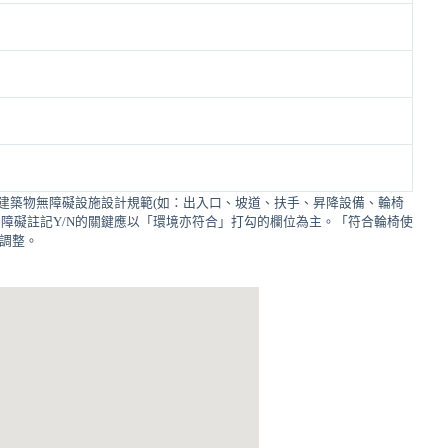
建築物無障礙設施設計規範(如：出入口、坡道、扶手、昇降設備、輪椅
障礙註記Y/N的關鍵應以「環境亦符合」打勾的欄位為主。「符合輪椅使
的調整。