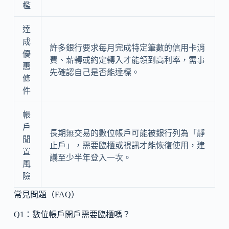
檻
達
成
許多銀行要求每月完成特定筆數的信用卡消
優
費、薪轉或約定轉入才能領到高利率，需事
惠
先確認自己是否能達標。
條
件
帳
戶
長期無交易的數位帳戶可能被銀行列為「靜
閒
止戶」，需要臨櫃或視訊才能恢復使用，建
置
議至少半年登入一次。
風
險
常見問題（FAQ）
Q1：數位帳戶開戶需要臨櫃嗎？