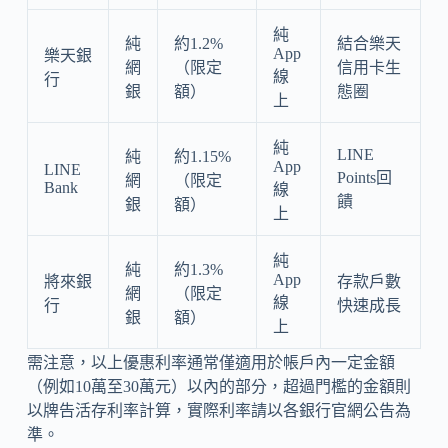
純
純
約1.2%
結合樂天
App
樂天銀
網
（限定
信用卡生
線
行
銀
額）
態圈
上
純
LINE
純
約1.15%
App
LINE
Points回
網
（限定
Bank
線
饋
銀
額）
上
純
純
約1.3%
App
將來銀
存款戶數
網
（限定
線
行
快速成長
銀
額）
上
需注意，以上優惠利率通常僅適用於帳戶內一定金額
（例如10萬至30萬元）以內的部分，超過門檻的金額則
以牌告活存利率計算，實際利率請以各銀行官網公告為
準。