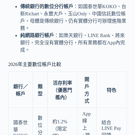
傳統銀行的數位分行帳戶
：如國泰世華KOKO、台
新Richart、永豐大戶、玉山Only、中國信託數位帳
戶，母體是傳統銀行，仍有實體分行可辦理進階業
務。
純網路銀行帳戶
：如樂天銀行、LINE Bank、將來
銀行，完全沒有實體分行，所有業務都在App內完
成。
2026年主要數位帳戶比較
開
活存利率
銀行／
類
戶
（優惠門
特色
帳戶
型
方
檻內）
式
App
數
線
約1.2%
國泰世
結合
位
上
LINE Pay
（限定
華
分