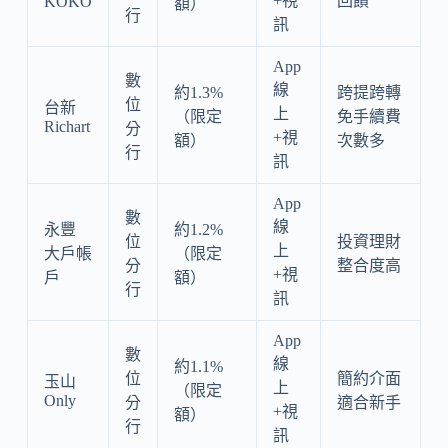
+視
回饋
KOKO
額）
行
訊
App
數
線
約1.3%
跨提跨轉
位
台新
上
（限定
免手續費
Richart
分
+視
額）
次數多
行
訊
App
數
線
永豐
約1.2%
位
投資理財
上
大戶帳
（限定
分
整合度高
+視
戶
額）
行
訊
App
數
線
約1.1%
位
簡約介面
玉山
上
（限定
Only
分
適合新手
+視
額）
行
訊