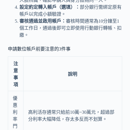
人臉辨識，確認申請人與身分證為同一人。
設定約定轉入帳戶（選填）：
部分銀行需綁定原有
帳戶以完成小額驗證。
審核通過並啟用帳戶：
審核時間通常為10分鐘至1
個工作日，通過後即可立即使用行動銀行轉帳、扣
繳。
申請數位帳戶前要注意的3件事
注
意
說明
事
項
優
惠
利
高利活存通常只給前10萬~30萬元，超過部
率
分利率大幅降低，存太多反而不划算。
門