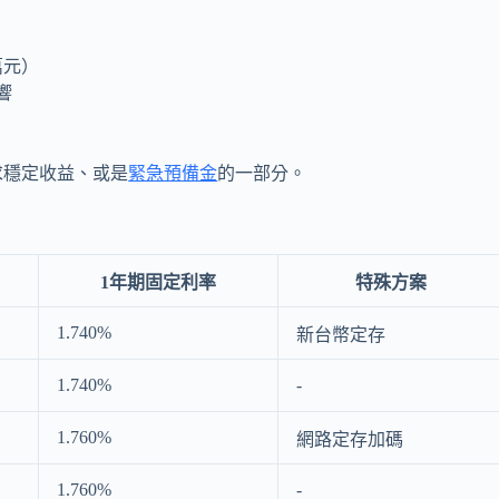
萬元）
響
求穩定收益、或是
緊急預備金
的一部分。
1年期固定利率
特殊方案
1.740%
新台幣定存
1.740%
-
1.760%
網路定存加碼
1.760%
-