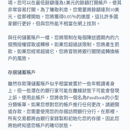
項。您可以在最低餘額僅為1美元的餘額打開帳戶，使其
非常容易打開。為了賺取利息，您需要將餘額達到10美
元，從那裡開始，您將獲得0.05％的速度，這比許多國
家銀行更好，但與您所能不相當在網上找到。
與任何儲蓄賬戶一樣，您將限制在每個陳述週期內的六
個預授權提取或轉移。如果您超過該限制，您將產生罰
款，如果您經常超過它，您將冒險將銀行關閉或轉換帳
戶的風險。
存摺儲蓄賬戶
雖然存款簿儲蓄賬戶似乎相當被置於一些年輕讀者身
上，但一些潛在的銀行家可能在離線狀態下可能會發現
上訴。使用此帳戶，您將收到一個名為PassBook的小型
分類帳單。如果您想對您的帳戶進行任何更改，請避開
或存款，您需要使用您的存摺訪問銀行分行。在那裡，
所有交易都將由銀行家錄製和初始化您的存摺，因此您
將始終知道您帳戶的確切狀態。