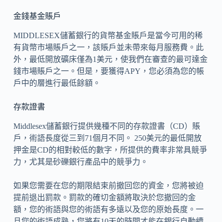
金錢基金賬戶
MIDDLESEX儲蓄銀行的貨幣基金賬戶是當今可用的稀
有貨幣市場賬戶之一，該賬戶並未帶來每月服務費。此
外，最低開放礦床僅為1美元，使我們在審查的最可達金
錢市場賬戶之一。但是，要獲得APY，您必須為您的帳
戶中的層進行最低餘額。
存款證書
Middlesex儲蓄銀行提供幾種不同的存款證書（CD）賬
戶，術語長度從三到71個月不同。 250美元的最低開放
押金是CD的相對較低的數字，所提供的費率非常具競爭
力，尤其是砂礫銀行產品中的競爭力。
如果您需要在您的期限結束前撤回您的資金，您將被迫
提前退出罰款。罰款的確切金額將取決於您撤回的金
額，您的術語與您的術語有多遠以及您的原始長度。一
旦您的術語成熟，您將有10天的時間才能在銀行自動續