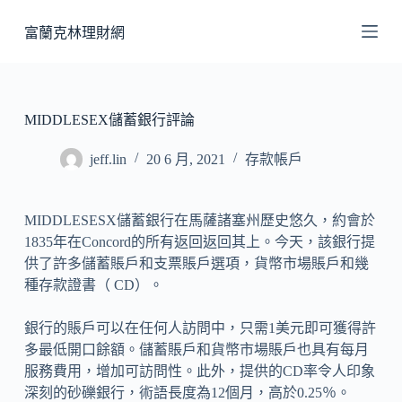
跳
富蘭克林理財網
至
主
要
內
MIDDLESEX儲蓄銀行評論
容
jeff.lin
20 6 月, 2021
存款帳戶
MIDDLESESX儲蓄銀行在馬薩諸塞州歷史悠久，約會於
1835年在Concord的所有返回返回其上。今天，該銀行提
供了許多儲蓄賬戶和支票賬戶選項，貨幣市場賬戶和幾
種存款證書（ CD）。
銀行的賬戶可以在任何人訪問中，只需1美元即可獲得許
多最低開口餘額。儲蓄賬戶和貨幣市場賬戶也具有每月
服務費用，增加可訪問性。此外，提供的CD率令人印象
深刻的砂礫銀行，術語長度為12個月，高於0.25％。