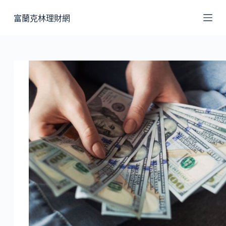
跳
富蘭克林理財網
至
主
要
內
容