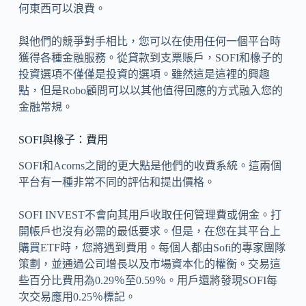
何東西可以浪費。
與他們的競爭對手相比，您可以在使用任何一個平台時
獲得各種金融服務。從貸款到支票賬戶，SOFI和橡子的
投資選項不僅僅是投資的選項。雖然這是這裡的興趣
點，但是Robo顧問可以以其他值得回應的方式融入您的
金融常規。
SOFI與橡子：費用
SOFI和Acorns之間的更大點是他們的收費系統。這兩個
平台有一種非常不同的評估和提出價格。
SOFI INVEST不會向其用戶收取任何管理費或佣金。打
開帳戶也沒有必需的最低要求。但是，在您在其平台上
購買ETF時，您將遇到費用。每個人都由Sofi的專家團隊
策劃，並通過公司增長以及市場資本化的權衡。交易這
些百分比費用為0.29％至0.59％。用戶還將發現SOFI每
次交易應用0.25％標記。