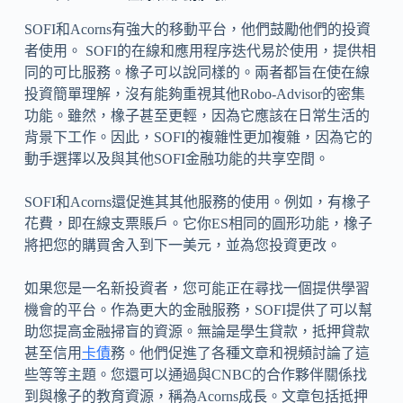
SOFI和Acorns有強大的移動平台，他們鼓勵他們的投資
者使用。 SOFI的在線和應用程序迭代易於使用，提供相
同的可比服務。橡子可以說同樣的。兩者都旨在使在線
投資簡單理解，沒有能夠重視其他Robo-Advisor的密集
功能。雖然，橡子甚至更輕，因為它應該在日常生活的
背景下工作。因此，SOFI的複雜性更加複雜，因為它的
動手選擇以及與其他SOFI金融功能的共享空間。
SOFI和Acorns還促進其其他服務的使用。例如，有橡子
花費，即在線支票賬戶。它你ES相同的圓形功能，橡子
將把您的購買舍入到下一美元，並為您投資更改。
如果您是一名新投資者，您可能正在尋找一個提供學習
機會的平台。作為更大的金融服務，SOFI提供了可以幫
助您提高金融掃盲的資源。無論是學生貸款，抵押貸款
甚至信用
卡債
務。他們促進了各種文章和視頻討論了這
些等等主題。您還可以通過與CNBC的合作夥伴關係找
到與橡子的教育資源，稱為Acorns成長。文章包括抵押