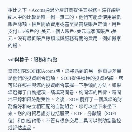
相比之下，Acorns通過分層訂閱提供其服務。這在線經
紀人中的比較是唯一獨一無二的，他們可能會使用最低
賬戶餘額，帳戶開放費用或甚至是高級賬戶定價。用戶
支付Lite帳戶的1美元，個人賬戶3美元或家庭賬戶5美
元。沒有最低賬戶餘額或與服務有關的費用，例如搬家
的錢。
sofi與橡子：服務和特點
當您研究SOFI和Acorns時，您將遇到的另一個重要差異
是他們的投資組合選項。 SOFI提供積極的投資路線，您
可以在那裡與您的投資組合掌握一下手頭的方法。如果
您選擇了自動選項，請填寫問卷，詢問您的目標，時間
地平線和風險耐受性。之後，SOFI攪拌了一個與您的財
務偏好和站立相匹配的自動組合，您可以坐下來坐下
來。您的可貿易證券包括股票，ETF，分數股（SOFI
位）和加密貨幣。不管有很多交易工具可以幫助您監控
或評估產品。