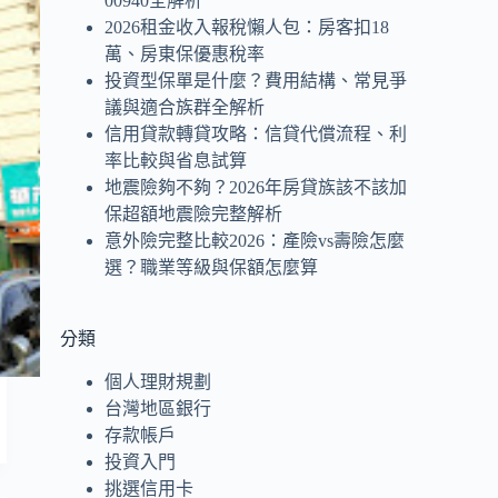
00940全解析
2026租金收入報稅懶人包：房客扣18
萬、房東保優惠稅率
投資型保單是什麼？費用結構、常見爭
議與適合族群全解析
信用貸款轉貸攻略：信貸代償流程、利
率比較與省息試算
地震險夠不夠？2026年房貸族該不該加
保超額地震險完整解析
意外險完整比較2026：產險vs壽險怎麼
選？職業等級與保額怎麼算
分類
個人理財規劃
台灣地區銀行
存款帳戶
投資入門
挑選信用卡