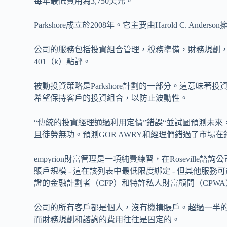
每年最低費用為3,750美元。
Parkshore成立於2008年。它主要由Harold C. Ande
公司的服務包括投資組合管理，稅務準備，財務規劃
401（k）點評。
被動投資策略是Parkshore計劃的一部分。這意味
希望保持客戶的投資組合，以防止波動性。
“傳統的投資經理通過利用定價”錯誤“並試圖預測未來
且徒勞無功。預測GOR AWRY和經理們錯過了市場
empyrion財富管理是一項純費練習，在Roseville諮
賬戶規模 - 這在該列表中最低限度綁定 - 但其他
證的金融計劃者（CFP）和特許私人財富顧問（CPWA
公司的所有客戶都是個人，沒有機構賬戶。超過一半
而財務規劃和諮詢的費用往往是固定的。