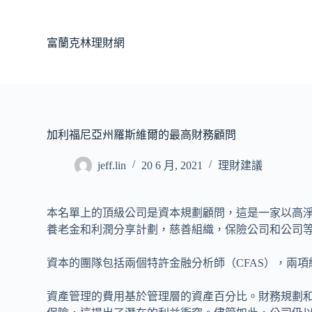
跳
至
富蘭克林理財網
主
要
內
容
加利福尼亞州羅斯維爾的最高財務顧問
jeff.lin
20 6 月, 2021
理財建議
本名單上的頂級公司是資本規劃顧問，這是一家以高
養老金和利潤分享計劃，慈善組織，保險公司和公司等機
資本的團隊包括兩個特許金融分析師（CFAS），兩項
資產管理的費用基於管理層的資產百分比。財務規劃