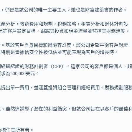
碩士學位，仍然是該公司的唯一主要主人。她也是財富建築書的作者。
遺產分析，教育費用和規劃，稅務策略，租賃分析和退休計劃設
平台，允許客戶設定目標，跟踪其投資和現金流量並監控其財務進度。
鍵部分。基於客戶自身目標和風險容忍度，該公司希望平衡客戶對證
，特別是當據信安全性被低估並可能表現為客戶的增長時。
經過認證的財務計劃者（CFP）。這家公司的客戶都是個人，
500,000美元。
比提出單一費用，並涵蓋投資組合管理和經紀費用。財務規劃服
金。雖然這誘導了潛在的利益衝突，但該公司旨在以客戶的最佳
eler擔任其所有者。