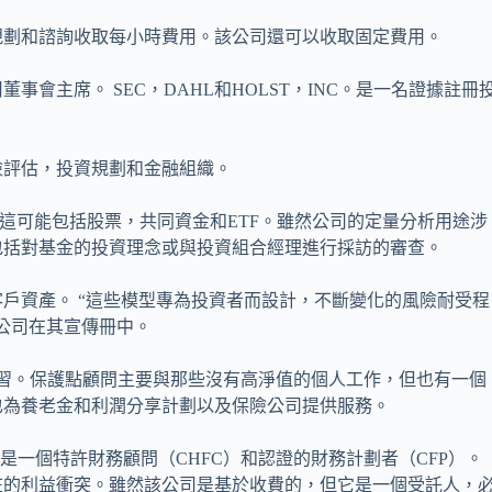
規劃和諮詢收取每小時費用。該公司還可以收取固定費用。
事會主席。 SEC，DAHL和HOLST，INC。是一名證據註冊
險評估，投資規劃和金融組織。
找投資，這可能包括股票，共同資金和ETF。雖然公司的定量分析用途涉
包括對基金的投資理念或與投資組合經理進行採訪的審查。
戶資產。 “這些模型專為投資者而設計，不斷變化的風險耐受程
公司在其宣傳冊中。
習。保護點顧問主要與那些沒有高淨值的個人工作，但也有一個
也為養老金和利潤分享計劃以及保險公司提供服務。
個是一個特許財務顧問（CHFC）和認證的財務計劃者（CFP）。
在的利益衝突。雖然該公司是基於收費的，但它是一個受託人，