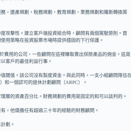
服務，遺產規劃，稅務規劃，教育規劃，業務規劃和羅斯轉換策
中度攻擊性。建立客戶端投資組合時，顧問有兩個駕駛原則。首
們使用策略在投資股票市場時提供穩固的下行保護。
步，是一個基於費用的公司，一些顧問在這裡賺取賣出保險產品的佣金。這是
它以客戶的最佳利益行事。
淨值閾值。該公司沒有製度資金。與此同時，一支小組顧問隊伍
）和一個認可的退休計劃顧問（ARPC）。
管理層的資產百分比。財務規劃的費用是固定的和可以談判的。
er全資擁有，他還擔任有超過三十年的經驗的財務顧問。
休計劃。