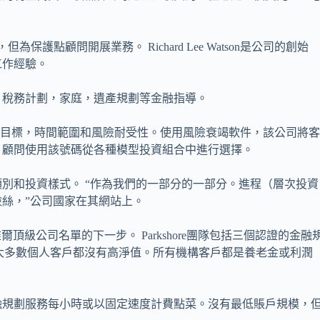
為保護點顧問開展業務。 Richard Lee Watson是公司的創始
工作經驗。
，稅務計劃，家庭，遺產規劃等金融指導。
史目標，時間範圍和風險耐受性。使用風險衰竭軟件，該公司將
，顧問使用該號碼從各種模型投資組合中進行選擇。
別和投資樣式。 “作為我們的一部分的一部分。進程（層次投資
絲，”公司國家在其網站上。
維爾頂級公司名單的下一步。 Parkshore團隊包括三個認證的金融
的大多數個人客戶都沒有高淨值。所有機構客戶都是養老金或利潤
融規劃服務每小時或以固定速度計費點菜。沒有最低賬戶規模，