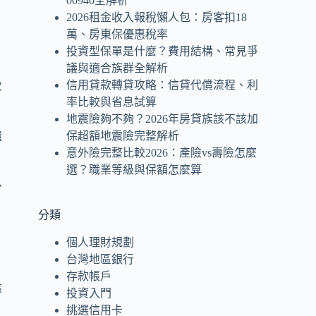
00940全解析
2026租金收入報稅懶人包：房客扣18
萬、房東保優惠稅率
投資型保單是什麼？費用結構、常見爭
議與適合族群全解析
信用貸款轉貸攻略：信貸代償流程、利
收
率比較與省息試算
地震險夠不夠？2026年房貸族該不該加
保超額地震險完整解析
還
意外險完整比較2026：產險vs壽險怎麼
選？職業等級與保額怎麼算
少
分類
師
個人理財規劃
台灣地區銀行
存款帳戶
慈
投資入門
挑選信用卡