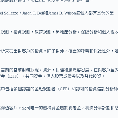
以信託義務遵守，法律綁定它以對客戶的利益行事。
lazzo，Jason T. Bell和James B. Wilson每個人都有25％的業
休規劃，投資規劃，教育規劃，房地產分析，保險分析和個人稅
分析來提出對客戶的投資。除了對沖，覆蓋的呼叫和保護性外，
戶當前的當前財務狀況，資源，目標和風險容忍度。在與客戶至
金（ETF），共同資金，個人股票或債券以及替代投資。
中包括多個認證的金融規劃者（CFP）和認可的投資信託分析
高淨值客戶。公司唯一的機構資金屬於養老金，利潤分享計劃和