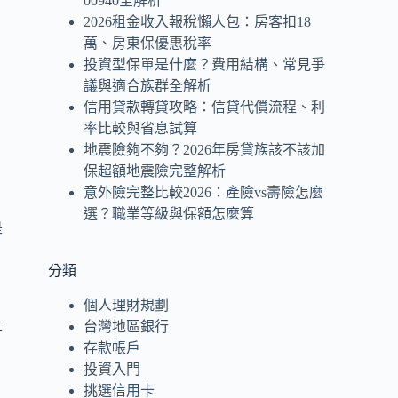
00940全解析
2026租金收入報稅懶人包：房客扣18
萬、房東保優惠稅率
投資型保單是什麼？費用結構、常見爭
議與適合族群全解析
信用貸款轉貸攻略：信貸代償流程、利
率比較與省息試算
地震險夠不夠？2026年房貸族該不該加
保超額地震險完整解析
意外險完整比較2026：產險vs壽險怎麼
選？職業等級與保額怎麼算
是
分類
個人理財規劃
之
台灣地區銀行
存款帳戶
投資入門
，
挑選信用卡