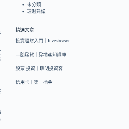
未分類
理財建議
精選文章
是
投資理財入門｜Investreason
蓋
二胎房貸｜房地產知識庫
您
股票 投資｜聰明投資客
信用卡｜第一桶金
經
偶
賬