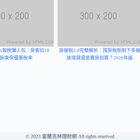
收入報稅懶人包：房客扣18
房屋稅2.0完整解析：囤房稅新制下多
房東保優惠稅率
族增貸還是賣房划算？2026年版
© 2023
富蘭克林理財網
All rights reserved