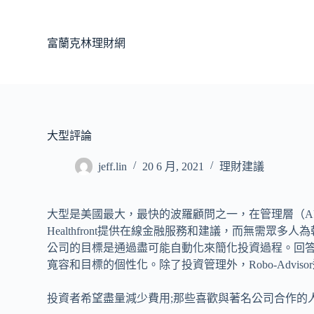
跳
至
富蘭克林理財網
主
要
內
容
大型評論
jeff.lin
20 6 月, 2021
理財建議
大型是美國最大，最快的波羅顧問之一，在管理層（AUM）
Healthfront提供在線金融服務和建議，而無需
公司的目標是通過盡可能自動化來簡化投資過程。回
寬容和目標的個性化。除了投資管理外，Robo-Advi
投資者希望盡量減少費用;那些喜歡與著名公司合作的