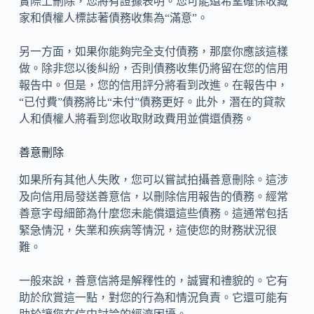
實際上刪除，您將有證據表明。您可能還希望確保收藏
家和債權人標誌著債務收集為“滿意”。
另一方面，如果你能夠完全支付債務，那麼你應該這樣
做。除非您以後糾紛，否則債務收集仍將留在您的信用
報告中。但是，您的信用評分將看到改進。在報告中，
“已付費”債務將比“未付”債務更好。此外，潛在的貸款
人和債權人將看到您收取財政費用並償還債務。
善意刪除
如果所有其他人失敗，您可以嘗試拍攝善意刪除。這涉
及向信用局發送善意信，以刪除信用報告的債務。經常
善意字母細節為什麼您未能償還這些債務。這通常包括
緊急情況，失業和疾病等情況，這使您的財務狀況很
難。
一般來說，善意信將是解釋性的，誠實和禮貌的。它有
助於欣賞這一點，對您的行為和情況負責。它還可能有