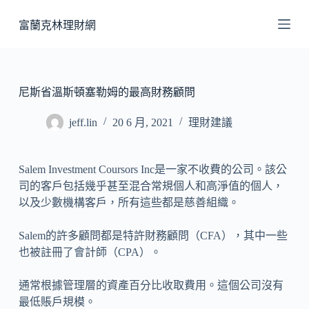
跳
富蘭克林理財網
至
主
要
內
尼斯省溫斯頓塞勒姆的最高財務顧問
容
jeff.lin
20 6 月, 2021
理財建議
Salem Investment Coursors Inc是一家不收費的公司。該公
司的客戶包括幾乎甚至混合常規個人和高淨值的個人，
以及少數機構客戶，所有這些都是慈善組織。
Salem的許多顧問都是特許財務顧問（CFA），其中一些
也被註冊了會計師（CPA）。
通常根據管理層的資產百分比收取費用。這個公司沒有
最低賬戶規模。