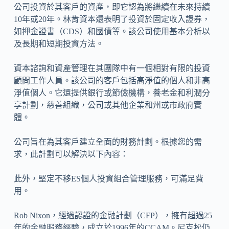
公司投資於其客戶的資產，即它認為將繼續在未來持續
10年或20年。林肯資本還表明了投資於固定收入證券，
如押金證書（CDS）和國債等。該公司使用基本分析以
及長期和短期投資方法。
資本諮詢和資產管理在其團隊中有一個相對有限的投資
顧問工作人員。該公司的客戶包括高淨值的個人和非高
淨值個人。它還提供銀行或節儉機構，養老金和利潤分
享計劃，慈善組織，公司或其他企業和州或市政府實
體。
公司旨在為其客戶建立全面的財務計劃。根據您的需
求，此計劃可以解決以下內容：
此外，堅定不移ES個人投資組合管理服務，可滿足費
用。
Rob Nixon，經過認證的金融計劃（CFP），擁有超過25
年的金融服務經驗，成立於1996年的CCAM。尼克松仍