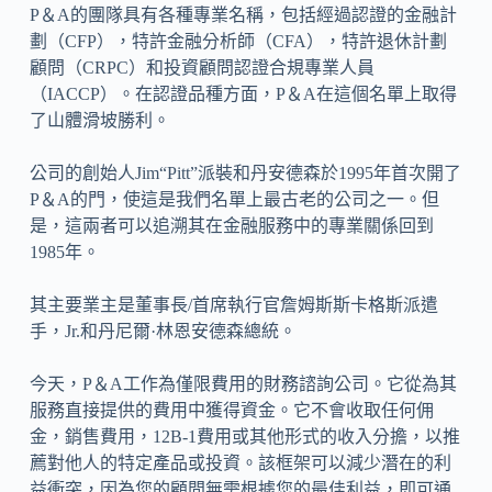
P＆A的團隊具有各種專業名稱，包括經過認證的金融計
劃（CFP），特許金融分析師（CFA），特許退休計劃
顧問（CRPC）和投資顧問認證合規專業人員
（IACCP）。在認證品種方面，P＆A在這個名單上取得
了山體滑坡勝利。
公司的創始人Jim“Pitt”派裝和丹安德森於1995年首次開了
P＆A的門，使這是我們名單上最古老的公司之一。但
是，這兩者可以追溯其在金融服務中的專業關係回到
1985年。
其主要業主是董事長/首席執行官詹姆斯斯卡格斯派遣
手，Jr.和丹尼爾·林恩安德森總統。
今天，P＆A工作為僅限費用的財務諮詢公司。它從為其
服務直接提供的費用中獲得資金。它不會收取任何佣
金，銷售費用，12B-1費用或其他形式的收入分擔，以推
薦對他人的特定產品或投資。該框架可以減少潛在的利
益衝突，因為您的顧問無需根據您的最佳利益，即可通