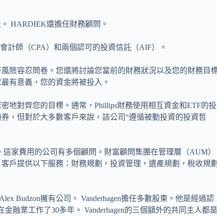
作社。 HARDIEK還擔任財務顧問。
會計師（CPA）和兩個認可的投資信託（AIF）。
答風險容忍問卷。您還將討論您當前的財務狀況以及您的財務目
求最有意義，您的資金將被投入。
對齊您的目標。通常，Phillips財務使用相互資金和ETF的投
券，但對於大多數客戶來說，該公司“遵循被動投資的投資哲
美元。這家費用的公司有多個顧問。財富顧問集團在管理層（AUM）
業。客戶提供以下服務：財務規劃，投資管理，遺產規劃，稅收規
Connell和Alex Budzon擁有公司。 Vanderhagen擔任多數股東。他是經過認
融業工作了30多年。 Vanderhagen的三個額外的共同主人都