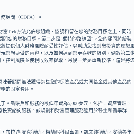
務顧問（CDFA）。
富Trek方法允許您組織，協調和留在您的財務目標之上，同時
顧問您的財務目標。第二步是“獨特的路線圖”。您的顧問將繪製
您將提供個人財務風險耐受性評估，以幫助您找到您投資的理想
發現您想要做的內容，以及如何達到您更喜歡的級別。倒數第二
劃，控制風險並使稅收效率提取。最後一步是重新校準。這是將
不收費的公司。這意味著顧問無法獲得銷售您的保險產品或共同基金或其他產品的
服務的固定費用。
了。新賬戶和服務的最低年費為5,000美元，包括：資產管理，
於醫療投資諮詢服務。該規劃和財富管理服務適用於醫生和醫學群
，布拉迪·麥克德勒，梅蘭妮科爾韋爾，凱文錢德勒，安德魯年