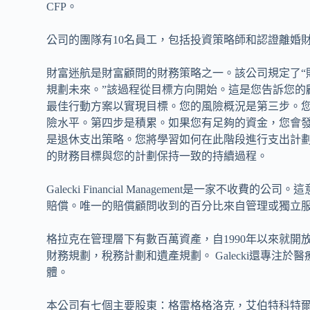
CFP。
公司的團隊有10名員工，包括投資策略師和認證離婚財
財富迷航是財富顧問的財務策略之一。該公司規定了“財
規劃未來。”該過程從目標方向開始。這是您告訴您的
最佳行動方案以實現目標。您的風險概況是第三步。
險水平。第四步是積累。如果您有足夠的資金，您會
是退休支出策略。您將學習如何在此階段進行支出計
的財務目標與您的計劃保持一致的持續過程。
Galecki Financial Management是一家
賠償。唯一的賠償顧問收到的百分比來自管理或獨立
格拉克在管理層下有數百萬資產，自1990年以來就開放
財務規劃，稅務計劃和遺產規劃。 Galecki還專注
體。
本公司有七個主要股東：格雷格格洛克，艾伯特科特爾