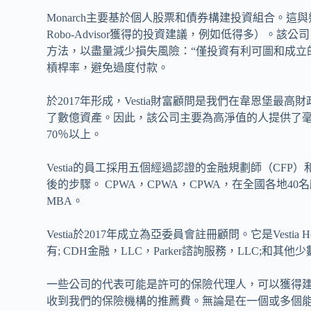
Monarch主要基於個人股票和債券構建投資組合。
Robo-Advisor獲得的投資建議，例如低得多）
方法，以盡量減少損失風險：“僅投資有利可圖和成立
槓桿率，避免過度付款。
於2017年形成，Vestia財富顧問是我們在韋恩堡
了數億資產。因此，該公司主要為高淨值的人提供了
70％以上。
Vestia的員工採用五個經過認證的金融規劃師（CFP
後的步驟。 CPWA，CPWA，CPWA，在全國各地40
MBA。
Vestia於2017年成立為亞委員會註冊顧問。它是Vesti
有; CDH金融，LLC，Parker諮詢服務，LLC;和其他
一些公司的代表可能是許可的保險代理人，可以獲得建議
收到我們的保險機構的推薦費。無論是在一個或多個