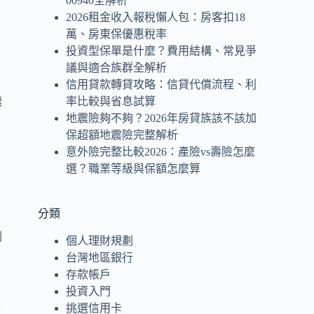
00940全解析
2026租金收入報稅懶人包：房客扣18
萬、房東保優惠稅率
投資型保單是什麼？費用結構、常見爭
議與適合族群全解析
信用貸款轉貸攻略：信貸代償流程、利
率比較與省息試算
標
地震險夠不夠？2026年房貸族該不該加
保超額地震險完整解析
意外險完整比較2026：產險vs壽險怎麼
選？職業等級與保額怎麼算
分類
劃
個人理財規劃
台灣地區銀行
存款帳戶
投資入門
是
挑選信用卡