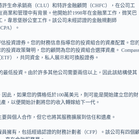
son，特許生命承銷商（CLU）和特許金融顧問（CHFC），在公司工
裁。他在商業和管理中有背景。他開始於1998年在金融業工作，微笑巴
名員工，韋恩堡辦公室工作。該公司未經認證的金融規劃師
CPA）。
評估投資證券。您的財務信息指導您的投資組合的資產配置。您
投資政策聲明，您的顧問為您的投資組合選擇資產。 Compas
ETF），共同資金，私人展示和可換股證券。
,000美元的最低投資。由於許多其他公司需要兩倍以上，因此該結構使其
高淨值。因此，如果您的價格低於100萬美元，則可能是開始建立您的財
遺產，以便開始計劃將您的收入轉嫁給下一代。
管該公司主要與個人合作，但它也將其服務擴展到信任和遺產。
公司由五名僱員擁有，包括經過認證的財務計劃者（CFP）。該公司有四個