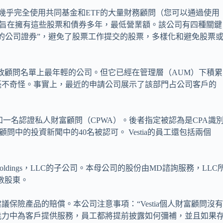
這與幾乎完全使用共同基金和ETF的大量財務顧問（您可以通過使用
。該公司旨在擁有這些股票和債券多年，最低營業額。該公司有四種關鍵
的公司證券”，避免了股票工作提交的股票，多樣化和避免股票
最高財政顧問名單上最年輕的公司。但它已經在管理層（AUM）下積累
毫不奇怪。事實上，最近的申請公司展示了該部門占公司客戶的
）和一名認證私人財富顧問（CPWA）。後者指定被認為是CPA識
名顧問中的投資新聞中的40名被認可。 Vestia的員工還包括兩個
a Holdings，LLC的子公司。本母公司的股份由MD諮詢服務，LLC
少數股東。
保險產品的賠償。本公司注意事項：“Vestia個人財富顧問沒
能力中為客戶提供服務，員工都將提前披露如何彌補，並且如果