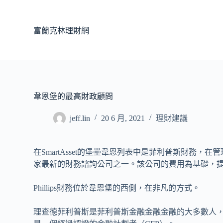
跳
至
富蘭克林理財網
主
要
內
容
韋恩堡的最高財政顧問
jeff.lin
20 6 月, 2021
理財建議
在SmartAsset的堡壘韋恩列表中是菲利普斯財務，
家最新的財務諮詢公司之一。該公司的費用為基礎，
Phillips財務位於韋恩堡的西側，在非凡的方式。
理查德菲利普斯是菲利普斯金融金融金融的大多數人，