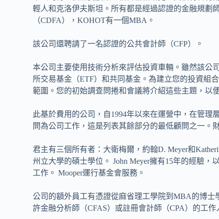
輕人和克洛伊夫斯坦。所有都是經過認證的金融規劃師（
（CDFA），KOHOT有一個MBA。
該公司還聘請了一名認證的公共會計師（CFP）。
本公司主要使用技術分析來評估投資車輛。雖然該公
所交易基金（ETF）和共同基金。為建立您的投資組
範圍。您的初始調查問捲和會議將介紹這些主題，以便
此基於費用的公司，自1994年以來在運營中，在管
問為公司工作，這是列表其餘部分的最低顧問之一。財
君主有三個所有者：大衛梅爾，約翰D. Meyer和Kather
州立大學的碩士學位。 John Meyer擁有15年的經驗，以前在加
工作。 Mooper運行基金會服務。
公司的額外員工有憑證從麻省理工學院到MBA的博士
許金融分析師（CFAS）或註冊會計師（CPA）的工