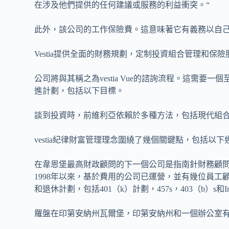
在涉及他們提供的任何建議或服務的利益衝突。“
此外，該公司的工作保險費。這意味著它有義務以自
Vestia提供全面的財務規劃，定制投資組合管理和
公司將與其稱之為vestia Vue的諮詢流程。這需
進計劃，包括以下目標。
談到投資時，前維利亞依賴於多種方法，包括現代組合理論
vestia紀律財富管理理念圍繞了幾個關鍵點，包括以下
在韋恩堡最高財政顧問的下一個公司是指南針財務顧
1998年以來，基於費用的公司已運營，並有幾位員
和退休計劃，包括401（k）計劃，457s，403（b）s和Ir
羅盤在印第安納州瓦爾堡，印第安納州和一個辦公室