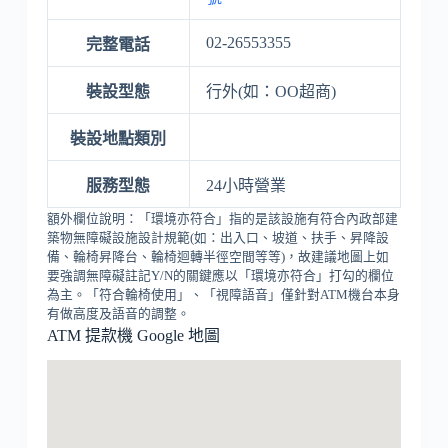
02-26553355
完整電話
裝設型態
行外(如：OO超商)
裝設地點類別
服務型態
24小時營業
額外欄位說明：「環境亦符合」指的是該設施有符合內政部建
築物無障礙設施設計規範(如：出入口、坡道、扶手、昇降設
備、輪椅昇降台、輪椅迴轉半徑空間等等)，故建議地圖上如
要強調無障礙註記Y/N的關鍵應以「環境亦符合」打勾的欄位
為主。「符合輪椅使用」、「視障語音」僅針對ATM機台本身
有做高度及語音的調整。
ATM 提款機 Google 地圖