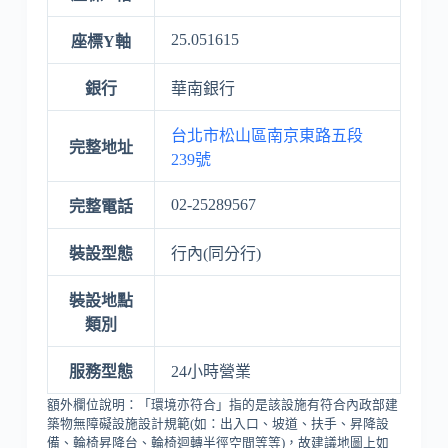
25.051615
座標Y軸
銀行
華南銀行
台北市松山區南京東路五段
完整地址
239號
02-25289567
完整電話
裝設型態
行內(同分行)
裝設地點
類別
服務型態
24小時營業
額外欄位說明：「環境亦符合」指的是該設施有符合內政部建
築物無障礙設施設計規範(如：出入口、坡道、扶手、昇降設
備、輪椅昇降台、輪椅迴轉半徑空間等等)，故建議地圖上如