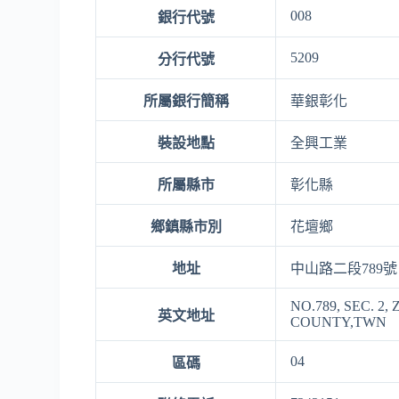
008
銀行代號
5209
分行代號
所屬銀行簡稱
華銀彰化
裝設地點
全興工業
所屬縣市
彰化縣
鄉鎮縣市別
花壇鄉
地址
中山路二段789號
NO.789, SEC. 
英文地址
COUNTY,TWN
04
區碼