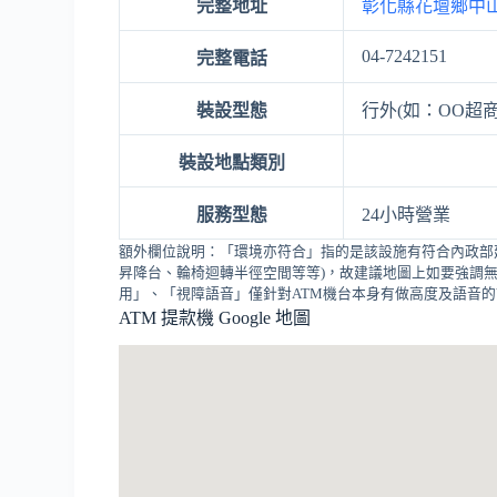
完整地址
彰化縣花壇鄉中山
04-7242151
完整電話
裝設型態
行外(如：OO超商
裝設地點類別
服務型態
24小時營業
額外欄位說明：「環境亦符合」指的是該設施有符合內政部
昇降台、輪椅迴轉半徑空間等等)，故建議地圖上如要強調無
用」、「視障語音」僅針對ATM機台本身有做高度及語音
ATM 提款機 Google 地圖