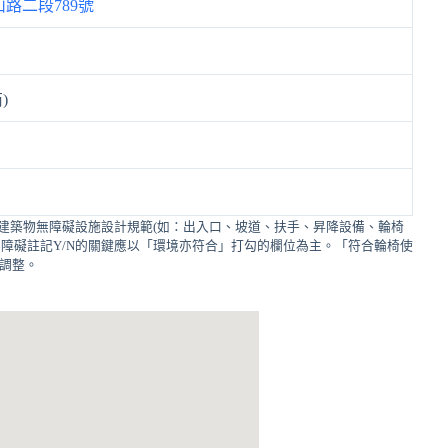
路二段789號
)
建築物無障礙設施設計規範(如：出入口、坡道、扶手、昇降設備、輪椅
障礙註記Y/N的關鍵應以「環境亦符合」打勾的欄位為主。「符合輪椅使
的調整。