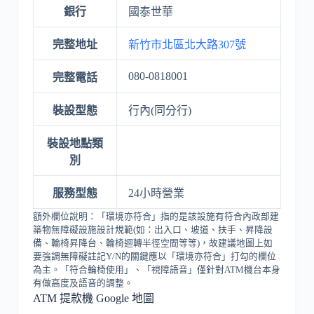
銀行
國泰世華
完整地址
新竹市北區北大路307號
080-0818001
完整電話
裝設型態
行內(同分行)
裝設地點類
別
服務型態
24小時營業
額外欄位說明：「環境亦符合」指的是該設施有符合內政部建
築物無障礙設施設計規範(如：出入口、坡道、扶手、昇降設
備、輪椅昇降台、輪椅迴轉半徑空間等等)，故建議地圖上如
要強調無障礙註記Y/N的關鍵應以「環境亦符合」打勾的欄位
為主。「符合輪椅使用」、「視障語音」僅針對ATM機台本身
有做高度及語音的調整。
ATM 提款機 Google 地圖