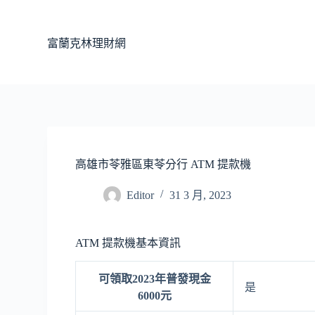
跳
至
富蘭克林理財網
主
要
內
容
高雄市苓雅區東苓分行 ATM 提款機
Editor
31 3 月, 2023
ATM 提款機基本資訊
可領取2023年普發現金
是
6000元