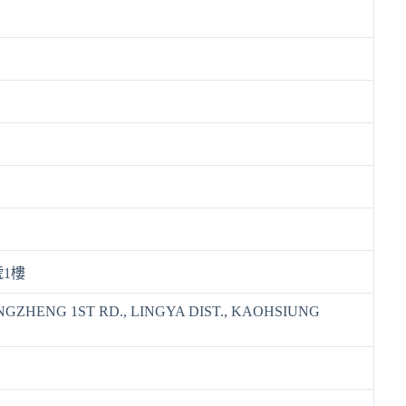
號1樓
NGZHENG 1ST RD., LINGYA DIST., KAOHSIUNG