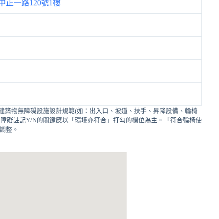
正一路120號1樓
建築物無障礙設施設計規範(如：出入口、坡道、扶手、昇降設備、輪椅
障礙註記Y/N的關鍵應以「環境亦符合」打勾的欄位為主。「符合輪椅使
的調整。