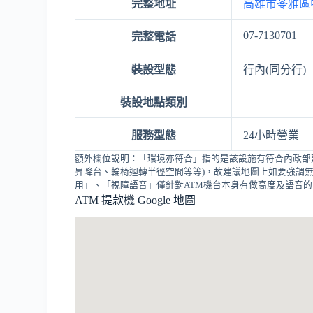
完整地址
高雄市苓雅區中
07-7130701
完整電話
裝設型態
行內(同分行)
裝設地點類別
服務型態
24小時營業
額外欄位說明：「環境亦符合」指的是該設施有符合內政部
昇降台、輪椅迴轉半徑空間等等)，故建議地圖上如要強調無
用」、「視障語音」僅針對ATM機台本身有做高度及語音
ATM 提款機 Google 地圖