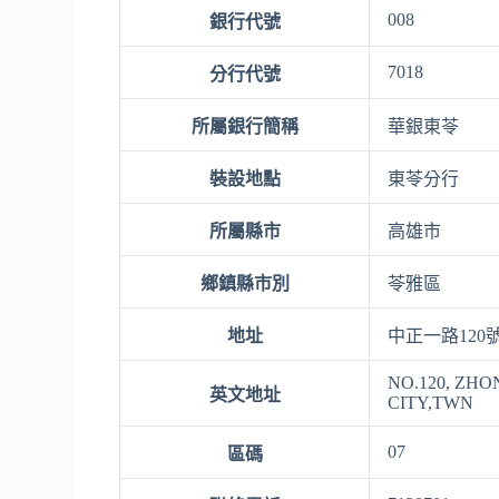
008
銀行代號
7018
分行代號
所屬銀行簡稱
華銀東苓
裝設地點
東苓分行
所屬縣市
高雄市
鄉鎮縣市別
苓雅區
地址
中正一路120
NO.120, ZHO
英文地址
CITY,TWN
07
區碼