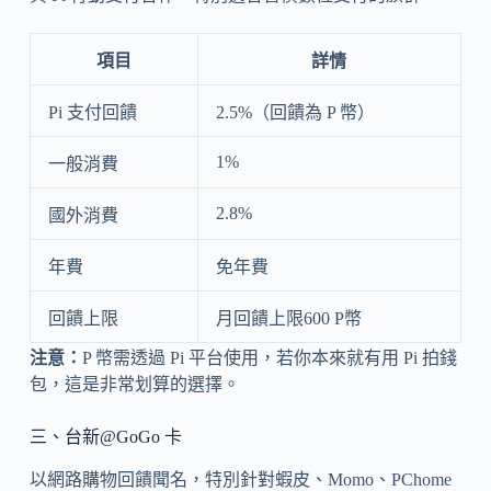
項目
詳情
Pi 支付回饋
2.5%（回饋為 P 幣）
1%
一般消費
2.8%
國外消費
年費
免年費
回饋上限
月回饋上限600 P幣
注意：
P 幣需透過 Pi 平台使用，若你本來就有用 Pi 拍錢
包，這是非常划算的選擇。
三、台新@GoGo 卡
以網路購物回饋聞名，特別針對蝦皮、Momo、PChome