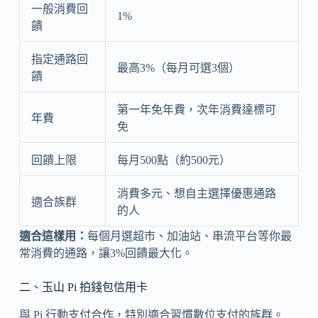
一般消費回
1%
饋
指定通路回
最高3%（每月可選3個）
饋
第一年免年費，次年消費達標可
年費
免
回饋上限
每月500點（約500元）
消費多元、想自主選擇優惠通路
適合族群
的人
適合這樣用：
每個月選超市、加油站、串流平台等你最
常消費的通路，讓3%回饋最大化。
二、玉山 Pi 拍錢包信用卡
與 Pi 行動支付合作，特別適合習慣數位支付的族群。