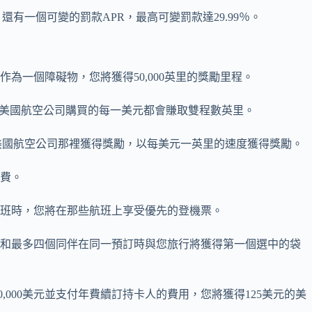
有一個可變的罰款APR，最高可變罰款達29.99％。
0美元作為一個障礙物，您將獲得50,000英里的獎勵里程。
油站和符合美國航空公司購買的每一美元都會賺取雙程數英里。
您可以從美國航空公司那裡獲得獎勵，以每美元一英里的速度獲得獎勵。
易費。
內航班時，您將在那些航班上享受優先的登機票。
，您和最多四個同伴在同一預訂時與您旅行將獲得第一個選中的袋
度花費20,000美元並支付年費續訂持卡人的費用，您將獲得125美元的美