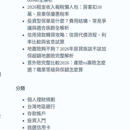
00940全解析
2026租金收入報稅懶人包：房客扣18
萬、房東保優惠稅率
投資型保單是什麼？費用結構、常見爭
議與適合族群全解析
信用貸款轉貸攻略：信貸代償流程、利
率比較與省息試算
地震險夠不夠？2026年房貸族該不該加
保超額地震險完整解析
意外險完整比較2026：產險vs壽險怎麼
選？職業等級與保額怎麼算
月
分類
個人理財規劃
台灣地區銀行
存款帳戶
登
投資入門
挑選信用卡