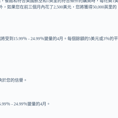
事達卡在加油站，餐館和符合美國航空和1英里的符合條件的購買時，每花費1
如果您在前三個月內花了2,500美元，您將獲得50,000英里的
15.99％ - 24.99％變量的4月。每個餘額的5美元或3％的
體取決於您的信譽。
 - 24.99％變量的4月。