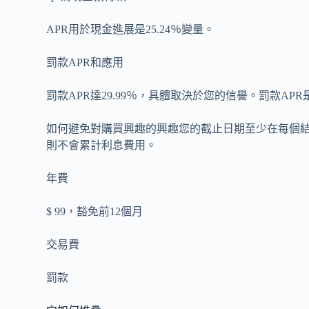
APR用於現金進展是25.24％變量。
罰款APR和應用
罰款APR達29.99％，具體取決於您的信譽。罰款A
如何避免對購買興趣的興趣您的截止日期至少在每個結
則不會累計利息費用。
年費
$ 99，豁免前12個月
交易費
罰款