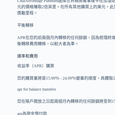
CitiaAdvantage Platinum選擇世界精英萬
元的價格賺取2倍英里。在所有其他購買上的美元。此外，
獎勵里程。
平衡轉移
APR在您的前兩個月內轉移的任何餘額，因為梳理終端將受到
衡轉移費用轉移，以較大者為準。
速率和費用
收益率（APR）購買
您的購買量將是15.99％ - 24.99％變量的速度，具
apr for balance transfers
您在賬戶開放之日起兩個月內轉移的任何餘額將受到15.99％
apr為現金預付款