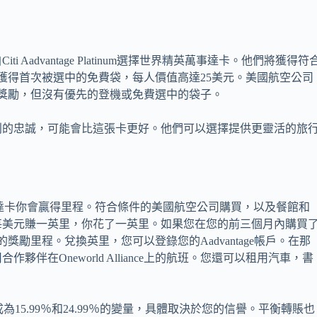
advantage Platinum選擇世界精英萬事達卡。他們將獲得符
獲得首次被選中的免費袋，每人價值高達25美元。美國航空公司
獎勵，但沒有優先的登機或免費選中的袋子。
別的忠誠，可能會比這張卡更好。他們可以選擇提供更靈活的旅
界精英萬事達卡你會贏得里程。符合條件的美國航空公司購買，以及餐館和
每美元賺一英里，你花了一英里。如果您在您的前三個月內購買
000英里的獎勵里程。兌換英里，您可以登錄您的Aadvantage帳戶。在那
在Oneworld Alliance上的航班。您還可以租用汽車，書
萬事達卡將成為15.99％和24.99％的變量，具體取決於您的信譽。平衡轉賬也