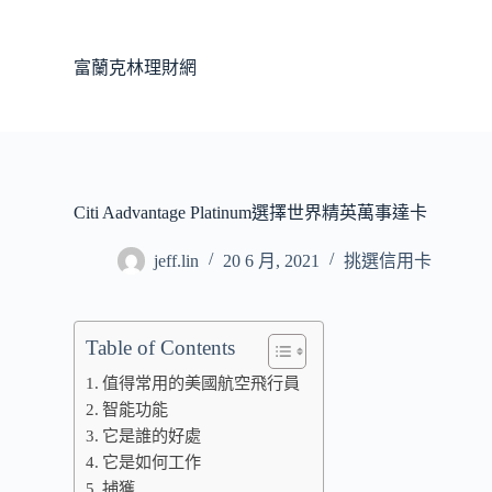
跳
至
富蘭克林理財網
主
要
內
容
Citi Aadvantage Platinum選擇世界精英萬事達卡
jeff.lin
20 6 月, 2021
挑選信用卡
Table of Contents
值得常用的美國航空飛行員
智能功能
它是誰的好處
它是如何工作
捕獲