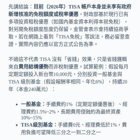
先講結論：
目前（2026年）TISA 帳戶本身並未享有政府
新增核准的免稅額度或稅率優惠
，財政部基於現行已有
多項投資租稅優惠（如國內基金資本利得本就免稅），
對另開免稅額度態度仍保留，金管會表示會持續協商爭
取。若在網路上看到「TISA免稅」等說法，務必留意查
證，實際內容仍應以官方正式公告為準。
不過這不代表 TISA 沒有「省錢」效果，只是省錢邏輯
來自
費用結構優勢
而非稅制優惠。試算範例：假設每月
定期定額投入新台幣10,000元，分別投資一般基金與
TISA 級別基金（假設報酬率相同、年化6%），持續20
年（本金240萬元）：
一般基金：
手續費約1%（定期定額優惠後）、經
理費約1.5%~2%，長期費用侵蝕約為最終資產
10%~15%
TISA級別基金：
手續費0元、經理費低於1%，費
用負擔可望降低三分之一到二分之一