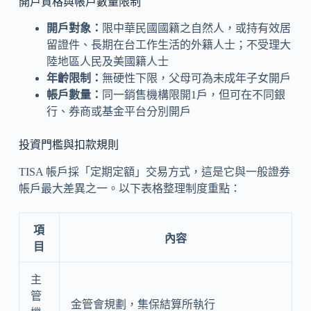
開戶資格與帳戶數量限制
開戶對象：
限中華民國國籍之自然人，或持有效居
留證件、長期在台工作生活的外籍人士；不受理大
陸地區人民及美國籍人士
年齡限制：
無硬性下限，父母可為未成年子女開戶
帳戶數量：
同一銷售機構限開1戶，但可在不同銀
行、券商或基金平台分別開戶
投資門檻與扣款規則
TISA 帳戶採「定期定額」交易方式，這是它與一般證券
帳戶最大差異之一。以下表格整理制度重點：
項
內容
目
主
管
金管會規劃，集保結算所執行