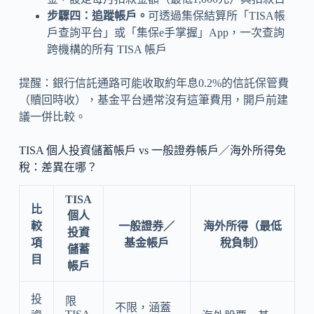
步驟四：追蹤帳戶。
可透過集保結算所「TISA帳
戶查詢平台」或「集保e手掌握」App，一次查詢
跨機構的所有 TISA 帳戶
提醒：銀行信託通路可能收取約年息0.2%的信託保管費
（贖回時收），基金平台通常沒有這筆費用，開戶前建
議一併比較。
TISA 個人投資儲蓄帳戶 vs 一般證券帳戶／海外所得免
稅：差異在哪？
TISA
比
個人
較
一般證券／
海外所得（最低
投資
項
基金帳戶
稅負制）
儲蓄
目
帳戶
投
限
不限，涵蓋