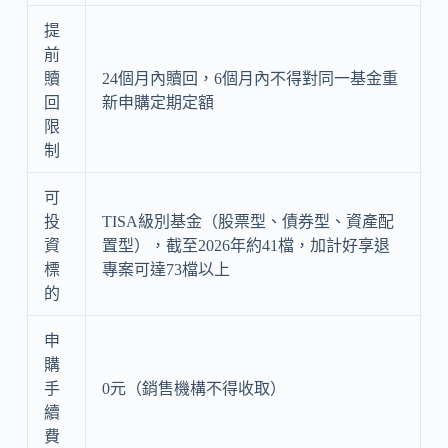
提
前
贖
24個月內贖回，6個月內不得對同一基金重
回
新申購定期定額
限
制
可
投
TISA級別基金（股票型、債券型、資產配
資
置型），截至2026年約41檔，加計好享退
標
專案可達73檔以上
的
申
購
手
0元（銷售機構不得收取）
續
費