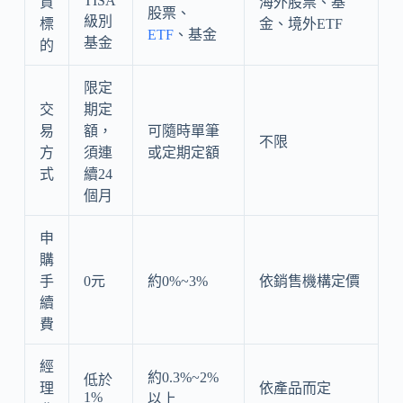
TISA
資
海外股票、基
股票、
級別
標
金、境外ETF
ETF
、基金
基金
的
限定
交
期定
易
額，
可隨時單筆
不限
方
須連
或定期定額
式
續24
個月
申
購
手
0元
約0%~3%
依銷售機構定價
續
費
經
約0.3%~2%
低於
理
依產品而定
1%
以上