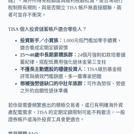
錢」。海外所得免稅額度與股利稅額抵減，是台灣現行
稅制既有規則，與是否開立 TISA 帳戶無直接關聯，兩
者可並存不衝突。
TISA 個人投資儲蓄帳戶適合哪些人？
投資新手／小資族：
1,000元低門檻加零手續費，
適合養成定期定額習慣
25～40歲中長期累積族群：
24個月強制扣款培養儲
蓄紀律，搭配低費用強化退休金第三支柱
不擅長主動選股的穩健投資人：
TISA級別基金經
評等與績效門檻篩選，多一層專家把關
想補強勞退缺口的中壯年族群：
可作為勞保、勞退
之外的自願性退休準備
若你是需要頻繁進出的積極交易者，或已有明確海外資
產配置需求，TISA 的定期定額限制可能不夠靈活，一般
證券帳戶或海外投資工具會更適合。
常見問題 FAQ