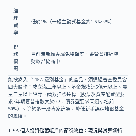
經
理
低於1%（一般主動式基金約1.5%~2%）
費
率
稅
務
目前無新增專屬免稅額度，金管會持續與
優
財政部協商中
惠
能被納入「TISA 級別基金」的產品，須通過審查委員會
四大關卡：成立滿三年以上、基金規模達5億元以上、晨
星三星以上評等、績效指標達標（股票及資產配置型要
求3年期夏普指數大於0.2，債券型要求同類排名前
50%）。等於多一層專家篩選，降低新手誤踩地雷基金
的風險。
TISA 個人投資儲蓄帳戶的節稅效益：現況與試算邏輯