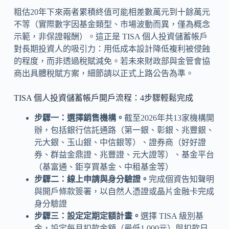
粗估20年下來兩者累積終值可能相差數萬元到十餘萬元
不等（實際數字因基金類型、市場波動而異，僅為概念
示範，非保證報酬）。這正是 TISA 個人投資儲蓄帳戶
對長期投資人的吸引力：用低成本設計降低複利被侵蝕
的程度，而非透過稅賦減免。若未來財政部與金管會協
商出具體稅賦方案，細節請以正式上路公告為準。
TISA 個人投資儲蓄帳戶開戶流程：4步驟輕鬆完成
步驟一：選擇銷售機構。
截至2026年共13家機構開
辦，包括銀行信託通路（第一銀、彰銀、兆豐銀、
元大銀、玉山銀、中信銀等）、證券商（好好證
券、群益金鼎證、兆豐證、元大證等）、基金平台
（基富通、鉅亨買基金、中租基金等）
步驟二：線上申請與身分驗證。
完成個資告知聲明
與開戶條款簽署，以自然人憑證或晶片金融卡完成
身分驗證
步驟三：設定定期定額計畫。
選擇 TISA 級別基
金，設定每月扣款金額（最低1,000元）與扣款日