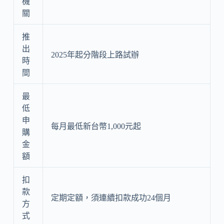
機
關
推
出
2025年起分階段上路試辦
時
間
最
低
申
每月最低新台幣1,000元起
購
金
額
扣
款
定期定額，須連續扣款成功24個月
方
式