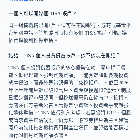
一個人可以開幾個 TISA 帳戶？
同一銷售機構限開1戶，但可在不同銀行、券商或基金平
台分別申請，等於能同時持有多個 TISA 帳戶，惟建議
依管理便利性做取捨。
結語：TISA 個人投資儲蓄帳戶，該不該現在開始？
TISA 個人投資儲蓄帳戶的核心優勢在於「零申購手續
費、低經理費、強制定期定額」，能有效降低長期投資
成本侵蝕，而非外界常誤傳的「免稅帳戶」。截至2026
年上半年開戶數已破12萬戶、資產規模逾137億元，制度
已逐步獲得市場認同，但稅賦優惠仍在協商中，投資人
應關注官方最新公告。若你是小資族、投資新手或想強
化退休準備，TISA 值得列入考慮；若需投資 ETF、個股
或講求資金靈活調度，仍應以一般證券帳戶為主。建議
開戶前先比較各機構費用與基金選擇，並評估能否穩定
執行24個月定期定額承諾。