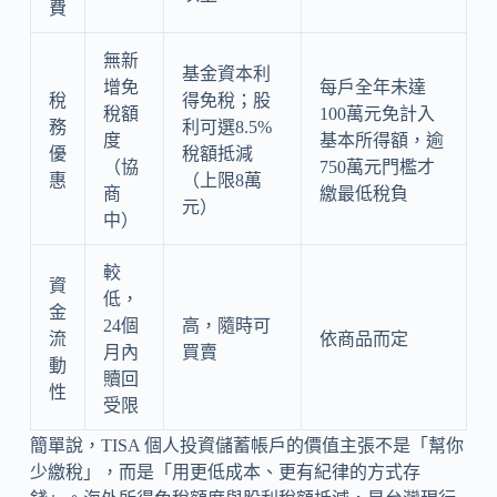
費
無新
基金資本利
增免
每戶全年未達
稅
得免稅；股
稅額
100萬元免計入
務
利可選8.5%
度
基本所得額，逾
優
稅額抵減
（協
750萬元門檻才
惠
（上限8萬
商
繳最低稅負
元）
中）
較
資
低，
金
24個
高，隨時可
流
依商品而定
月內
買賣
動
贖回
性
受限
簡單說，TISA 個人投資儲蓄帳戶的價值主張不是「幫你
少繳稅」，而是「用更低成本、更有紀律的方式存