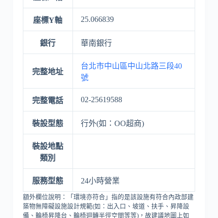
25.066839
座標Y軸
銀行
華南銀行
台北市中山區中山北路三段40
完整地址
號
02-25619588
完整電話
裝設型態
行外(如：OO超商)
裝設地點
類別
服務型態
24小時營業
額外欄位說明：「環境亦符合」指的是該設施有符合內政部建
築物無障礙設施設計規範(如：出入口、坡道、扶手、昇降設
備、輪椅昇降台、輪椅迴轉半徑空間等等)，故建議地圖上如