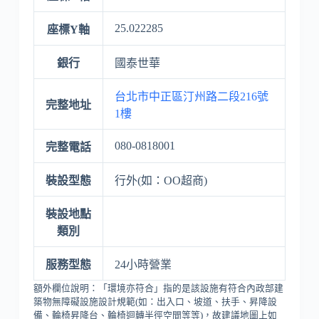
25.022285
座標Y軸
銀行
國泰世華
台北市中正區汀州路二段216號
完整地址
1樓
080-0818001
完整電話
裝設型態
行外(如：OO超商)
裝設地點
類別
服務型態
24小時營業
額外欄位說明：「環境亦符合」指的是該設施有符合內政部建
築物無障礙設施設計規範(如：出入口、坡道、扶手、昇降設
備、輪椅昇降台、輪椅迴轉半徑空間等等)，故建議地圖上如