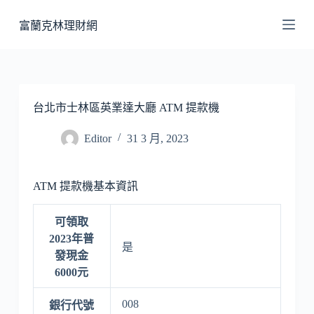
跳
富蘭克林理財網
至
主
要
內
容
台北市士林區英業達大廳 ATM 提款機
Editor
31 3 月, 2023
ATM 提款機基本資訊
可領取
2023年普
是
發現金
6000元
008
銀行代號