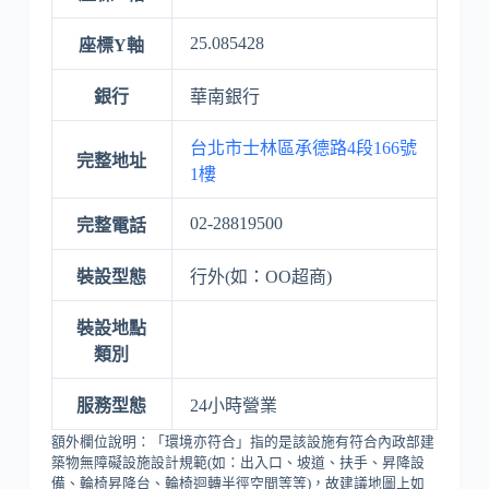
25.085428
座標Y軸
銀行
華南銀行
台北市士林區承德路4段166號
完整地址
1樓
02-28819500
完整電話
裝設型態
行外(如：OO超商)
裝設地點
類別
服務型態
24小時營業
額外欄位說明：「環境亦符合」指的是該設施有符合內政部建
築物無障礙設施設計規範(如：出入口、坡道、扶手、昇降設
備、輪椅昇降台、輪椅迴轉半徑空間等等)，故建議地圖上如